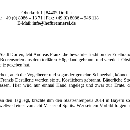
Oberkorb 1 | 84405 Dorfen
.: +49 (0) 8086 – 13 71 | Fax: +49 (0) 8086 – 946 118
E-Mail:
info@hofbrennerei.de
Stadt Dorfen, lebt Andreas Franzl die bewährte Tradition der Edelbra
d Beerensorten aus dem tertiären Hügelland gebrannt und veredelt. Obs
e je gegeben hat.
hen, auch die Vogelbeere und sogar der gemeine Schneeball, können 
ranzls Destillerie werden sie zu Köstlichem gebrannt. Bäuerliche St
lassen. Hier wird nur einmal Hand angelegt und zwar zur Ernte, d
n den Tag legt, brachte ihm den Staatsehrenpreis 2014 in Bayern sow
eltweit einer von acht Master of Spirits. Wer seinem Vorbild folgen möc